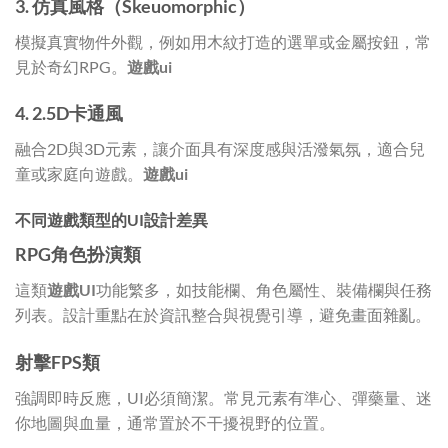
3. 仿真風格（Skeuomorphic）
模擬真實物件外觀，例如用木紋打造的選單或金屬按鈕，常
見於奇幻RPG。
遊戲ui
4. 2.5D卡通風
融合2D與3D元素，讓介面具有深度感與活潑氣氛，適合兒
童或家庭向遊戲。
遊戲ui
不同遊戲類型的UI設計差異
RPG角色扮演類
這類
遊戲UI
功能繁多，如技能欄、角色屬性、裝備欄與任務
列表。設計重點在於資訊整合與視覺引導，避免畫面雜亂。
射擊FPS類
強調即時反應，UI必須簡潔。常見元素有準心、彈藥量、迷
你地圖與血量，通常置於不干擾視野的位置。