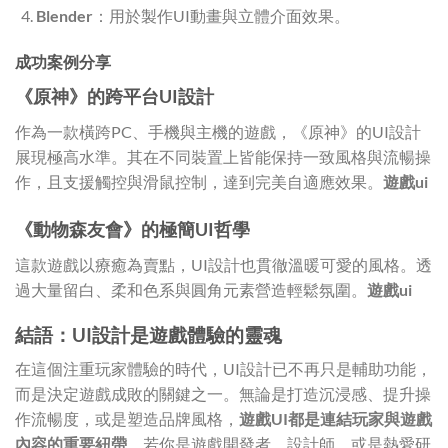
Blender
：用於製作UI動畫與立體介面效果。
成功案例分享
《原神》的跨平台UI設計
作為一款橫跨PC、手機與主機的遊戲，《原神》的UI設計
展現極高水準。其在不同裝置上皆能保持一致風格與流暢操
作，且支援觸控與滑鼠控制，達到完美自適應效果。
遊戲ui
《動物森友會》的極簡UI哲學
這款遊戲以療癒為賣點，UI設計也貫徹溫暖可愛的風格。透
過大量留白、柔和色系與圓角元素營造輕鬆氛圍。
遊戲ui
結語：UI設計是遊戲體驗的靈魂
在這個注重玩家體驗的時代，UI設計已不再只是輔助功能，
而是決定遊戲成敗的關鍵之一。無論是打造沉浸感、提升操
作流暢度，或是塑造品牌風格，
遊戲UI都是連結玩家與遊戲
內容的重要紐帶
。若你是遊戲開發者、設計師，或是熱愛研