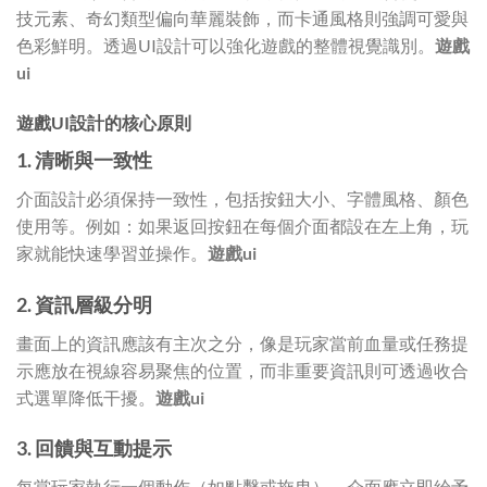
技元素、奇幻類型偏向華麗裝飾，而卡通風格則強調可愛與
色彩鮮明。透過UI設計可以強化遊戲的整體視覺識別。
遊戲
ui
遊戲UI設計的核心原則
1. 清晰與一致性
介面設計必須保持一致性，包括按鈕大小、字體風格、顏色
使用等。例如：如果返回按鈕在每個介面都設在左上角，玩
家就能快速學習並操作。
遊戲ui
2. 資訊層級分明
畫面上的資訊應該有主次之分，像是玩家當前血量或任務提
示應放在視線容易聚焦的位置，而非重要資訊則可透過收合
式選單降低干擾。
遊戲ui
3. 回饋與互動提示
每當玩家執行一個動作（如點擊或拖曳），介面應立即給予