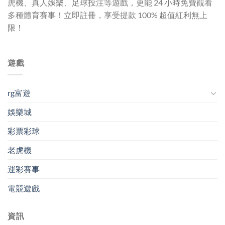
虎機、真人娛樂、足球投注等遊戲，更能 24 小時免費觀看
多種體育賽事！立即註冊，享受提款 100% 超值紅利無上
限！
遊戲
rg富遊
娛樂城
彩票彩球
老虎機
運彩賽事
電競遊戲
資訊