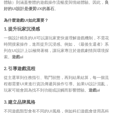
體驗）則涵蓋整體的遊戲操作流暢度與情緒體驗。因此，
良
好的UI設計是優質UX的基石
。
為什麼遊戲UI如此重要？
1. 提升玩家沉浸感
一個設計精良的UI可以讓玩家更快速理解遊戲機制，不需花
時間摸索操作，進而提升沉浸感。例如，《最後生還者》系
列在UI設計上以極簡著稱，讓玩家專注於遊戲劇情與環境探
索。
遊戲ui
2. 引導遊戲流程
從主選單到任務指引、戰鬥狀態，再到結果結算，每一個流
程都需要UI來進行資訊傳遞與操作引導。如果UI設計混亂，
玩家可能會因為找不到功能或誤觸而影響體驗。
遊戲ui
3. 建立品牌風格
不同遊戲類型會有不同的UI風格，例如科幻遊戲會使用高科