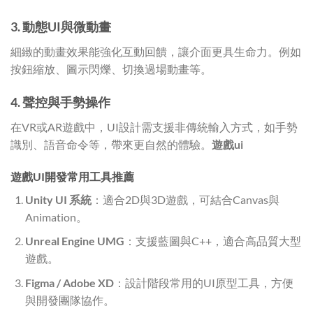
3. 動態UI與微動畫
細緻的動畫效果能強化互動回饋，讓介面更具生命力。例如
按鈕縮放、圖示閃爍、切換過場動畫等。
4. 聲控與手勢操作
在VR或AR遊戲中，UI設計需支援非傳統輸入方式，如手勢
識別、語音命令等，帶來更自然的體驗。
遊戲ui
遊戲UI開發常用工具推薦
Unity UI 系統
：適合2D與3D遊戲，可結合Canvas與
Animation。
Unreal Engine UMG
：支援藍圖與C++，適合高品質大型
遊戲。
Figma / Adobe XD
：設計階段常用的UI原型工具，方便
與開發團隊協作。