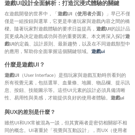
遊戲UI設計全面解析：打造沉浸式體驗的關鍵
在遊戲開發的世界中，「
遊戲UI（使用者介面）
」早已不僅
僅是一組按鈕與選單，它更是串連玩家與遊戲內容之間的橋
樑。隨著玩家對遊戲體驗的要求日益提高，
遊戲UI
的設計品
質更成為決定遊戲成功與否的重要因素。本文將深入探討
遊
戲UI
的定義、設計原則、最新趨勢，以及在不同遊戲類型中
的應用，幫助你全面掌握這個關鍵領域。
遊戲ui
什麼是遊戲UI？
遊戲UI
（User Interface）是指玩家與遊戲互動時所看到的
所有視覺元素，包括選單、血量條、地圖、物品欄、提示訊
息、按鈕、技能圖示等。這些UI元素的設計必須具備清晰
性、易用性與美感，才能提供良好的使用者體驗。
遊戲ui
與UX的差別是什麼？
雖然UI和UX常被混為一談，但其實兩者是密切相關卻不相
同的概念。UI著重於「視覺與互動設計」，而UX（使用者