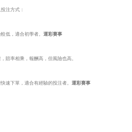
見投注方式：
險較低，適合初學者。
運彩賽事
確，賠率相乘，報酬高，但風險也高。
態快速下單，適合有經驗的投注者。
運彩賽事