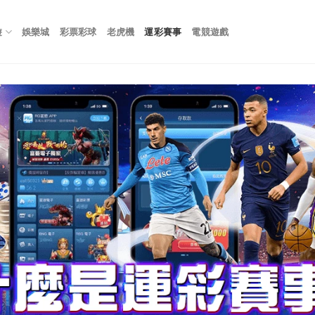
遊
娛樂城
彩票彩球
老虎機
運彩賽事
電競遊戲