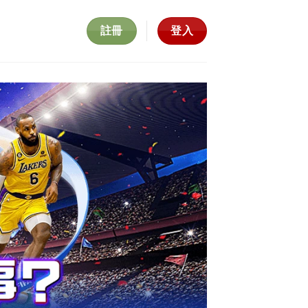
註冊
登入