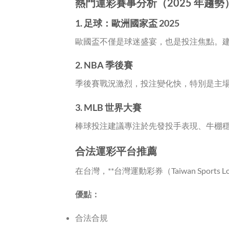
熱門運彩賽事分析（2025 年趨勢
1. 足球：歐洲國家盃 2025
歐國盃不僅是球迷盛宴，也是投注焦點。
2. NBA 季後賽
季後賽戰況激烈，投注變化快，特別是主
3. MLB 世界大賽
棒球投注建議專注於先發投手表現、牛棚
合法運彩平台推薦
在台灣，**台灣運動彩券（Taiwan Spor
優點：
合法合規